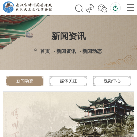
新闻资讯
首页
新闻资讯
新闻动态
>
>
新闻动态
媒体关注
视频中心