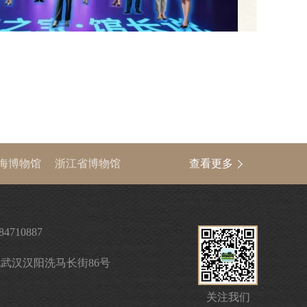
海博物馆
浙江省博物馆
查看更多
中国文物信息网
84710887
武汉汉阳洗马长街86号
关注我们