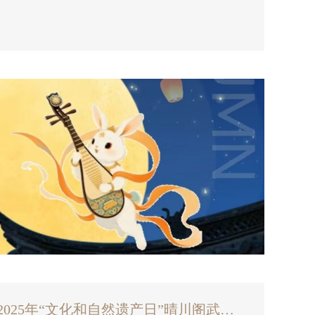
“非遗+”深度融合——2025年“文化和自然遗产日”晴川阁武汉大禹文化博物馆活动精彩回顾~