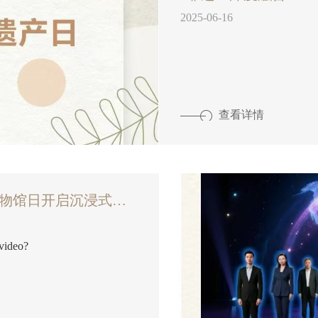
2025-06-16
查看详情
武汉：AI“数字馆长”亮相晴川阁 国际博物馆日开启沉浸式文博体验