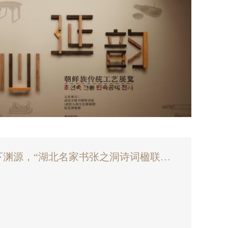
在工业文明脉络中结下渊源，“湖北名家书张之洞诗词楹联展”赴萍乡开展