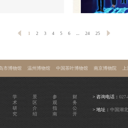
1
2
3
4
5
6
...
24
25
岛市博物馆
温州博物馆
中国茶叶博物馆
南京博物院
上
西历史博物馆
首都博物馆
中国国家博物馆
故宫博物院
学
景
参
财
> 咨询电话：
027-
术
区
观
务
研
介
指
公
> 地址：
中国湖北
究
绍
南
开