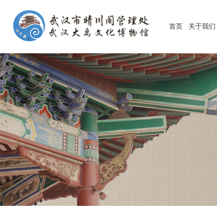
首页
关于我们