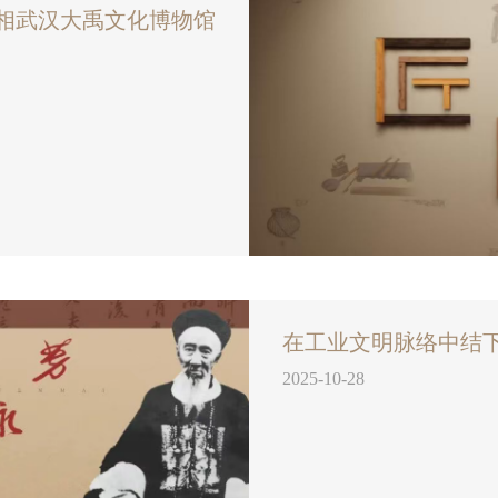
相武汉大禹文化博物馆
2025-10-28