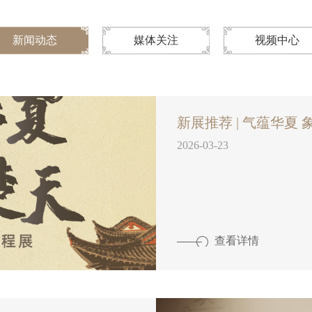
新闻动态
媒体关注
视频中心
2026-03-23
查看详情