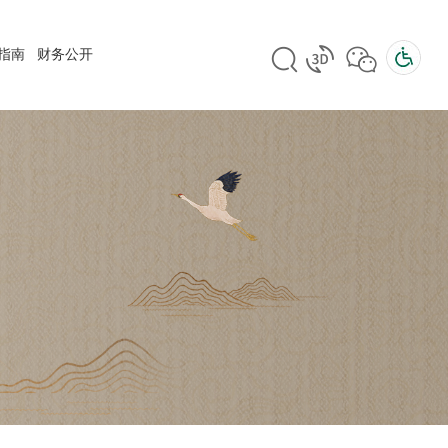
指南
财务公开