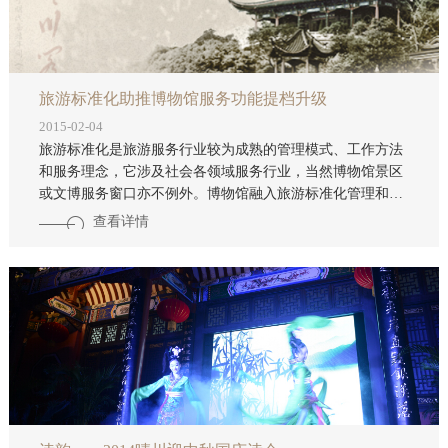
旅游标准化助推博物馆服务功能提档升级
2015-02-04
旅游标准化是旅游服务行业较为成熟的管理模式、工作方法
和服务理念，它涉及社会各领域服务行业，当然博物馆景区
或文博服务窗口亦不例外。博物馆融入旅游标准化管理和服
务模式一体化，可以使博物馆的社会服务功能得到有效提升
查看详情
和全面发展。 旅游标准化社会特征与博物馆公众服务的一致
性，以及博物馆公共文化平台的特殊性 旅游标准化的社会性
与博物馆的公益性关系显而易见，二者具有包容性。何谓标
准化?标准化是通过社会实践后进行经验精辟总结和高度概
括，形成具有规范性与统一性的标准;同时亦是各方组织生
产、经营活动而共同遵守的基本准则。它来自于人类的社会
实践活动，又指导和服务于社会实践。其操作技术内容的先
进性、科学性