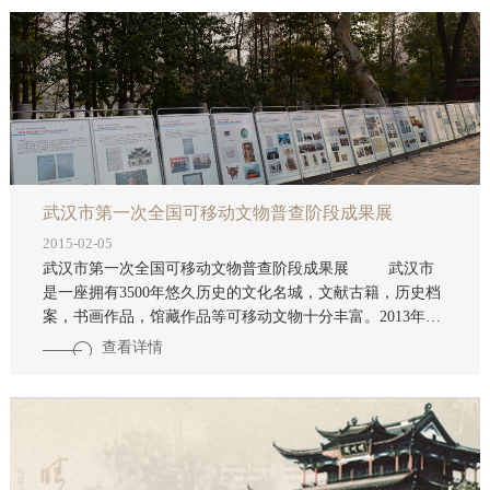
上，书画名家们现场挥毫泼墨，上场亮绝活，赢得观众较
好。书画家们感言，用自己独特的方式表达对党中央的拥
护，对祖国的祝福和对家乡的祝愿。 参加笔会的书画家有刘
一原、江中潮、毛宗泽、钟鸣、罗彬、周分田等省市名家。
武汉市第一次全国可移动文物普查阶段成果展
2015-02-05
武汉市第一次全国可移动文物普查阶段成果展 武汉市
是一座拥有3500年悠久历史的文化名城，文献古籍，历史档
案，书画作品，馆藏作品等可移动文物十分丰富。2013年8
月15日，武汉市召开第一次全国可移动文物普查工作会议，
查看详情
全面启动我市可移动文物普查工作。一年来经过文物工作者
调查认定，武汉市现有国有单位5221家，其中收藏有文物的
国有单位128家。据初步统计，文物收藏总数达1165910件/
套。