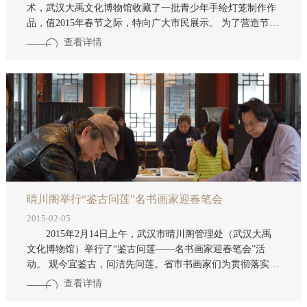
术，武汉大禹文化博物馆收藏了一批青少年手绘灯笼制作作
品，值2015年春节之际，特向广大市民展示。 为了营造节日
气氛，我馆同时推出灯谜有奖猜竞活动。猜灯谜又称打灯
查看详情
谜，是我国独有的，富有民族风格的一种汉族民俗文化活
动，自古流传至今。谜语能启迪智慧、展现聪明才智，是一
项高尚的娱乐活动。 竞猜活动安排如下： 一、时间：19—
24日（初
晴川阁举行“鉴古问莲”名书画家迎春笔会
2015-02-05
2015年2月14日上午，武汉市晴川阁管理处（武汉大禹
文化博物馆）举行了“鉴古问莲——名书画家迎春笔会”活
动。 观今宜鉴古，问洁先问莲。省市书画家们为贯彻落实习
近平总书记在北京文艺工作座谈会上重要讲话精神，结合当
查看详情
前形势，以廉政建设为题材，唱响时代主旋律。在迎春笔会