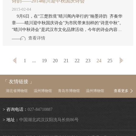
诗韵——2014晴川迎中秋国庆诗会
2015-02-04
9月6日，在“三楚胜境”晴川阁内举行的“翰墨诗韵 齐奏华
章——晴川迎中秋国庆诗会”为市民带来别样的“诗意中秋”。
“晴川中秋诗会”是武汉市文化品牌活动，今年的诗会内容丰
富，形式多样，包括：“诗韵——武汉文博系统讲解员诗朗诵
查看详情
表演赛”，全市文博系统共有20 位讲解员参加了此次比赛，
八办纪念馆曹飞朗诵的《千灯月亮》荣获一等奖。“诗韵——
晴川迎中秋国庆书画展”同时开展，展出了鲁慕迅、陈立言、
1
...
19
20
21
22
23
24
25
刘一原等武汉地区著名书画家的60余幅精品书画作品，其中
部分作品为专题创作，如著名国画
「 友情链接 」
湖北省博物馆
温州博物馆
青岛市博物馆
温州博物馆
查看更多
中国茶叶博物馆
南京博物院
上海博物馆
浙江省博物馆
河南博物院
湖南省博物馆
陕西历史博物馆
首都博物馆
> 咨询电话：
027-84710887
中国国家博物馆
故宫博物院
中国文物信息网
> 地址：
中国湖北武汉汉阳洗马长街86号