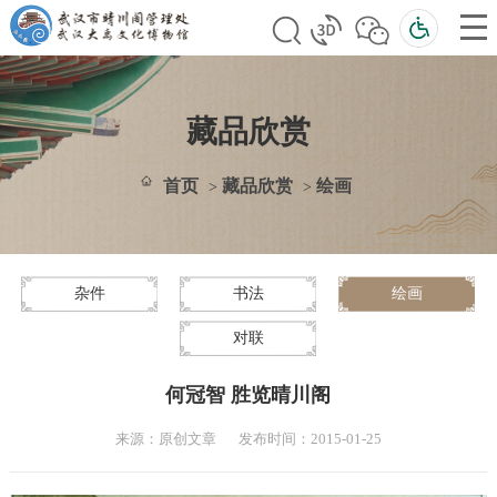
藏品欣赏
首页
藏品欣赏
绘画
>
>
杂件
书法
绘画
对联
何冠智 胜览晴川阁
来源：原创文章
发布时间：2015-01-25