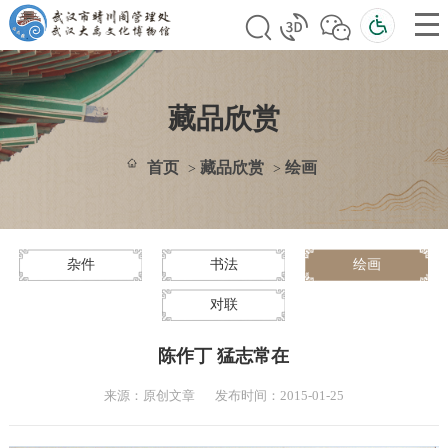
藏品欣赏
首页
藏品欣赏
绘画
>
>
杂件
书法
绘画
对联
陈作丁 猛志常在
来源：原创文章
发布时间：2015-01-25