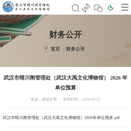
财务公开
首页
财务公开
>
武汉市晴川阁管理处（武汉大禹文化博物馆） 2026 年
单位预算
来源：原创文章
发布时间：2026-02-27
武汉市晴川阁管理处（武汉大禹文化博物馆）2026年单位预算.pdf