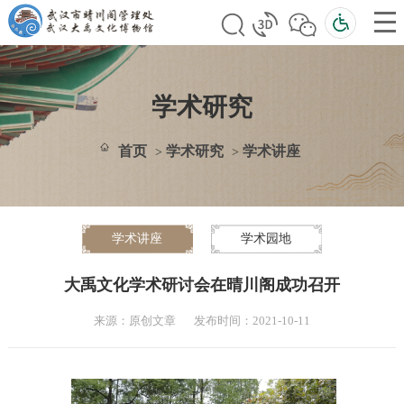
学术研究
首页
学术研究
学术讲座
>
>
学术讲座
学术园地
大禹文化学术研讨会在晴川阁成功召开
来源：原创文章
发布时间：2021-10-11