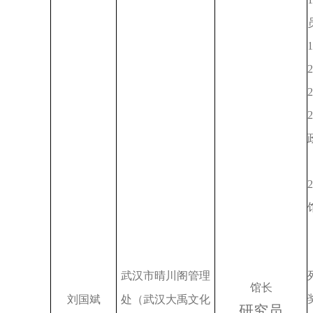
1
2
2
2
武汉市晴川阁管理
馆长
刘国斌
处（武汉大禹文化
研究员