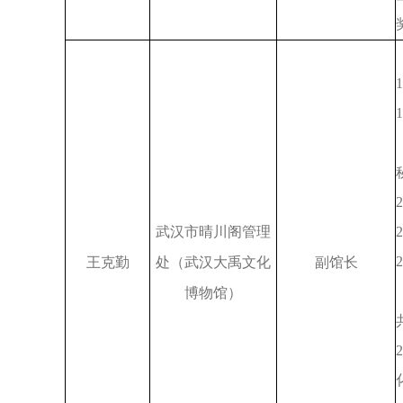
1
1
2
武汉市晴川阁管理
2
2
王克勤
处（武汉大禹文化
副馆长
博物馆）
2