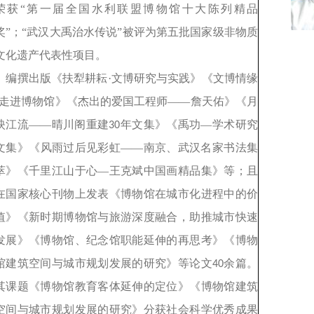
荣获“第一届全国水利联盟博物馆十大陈列精品
奖”；“武汉大禹治水传说”被评为第五批国家级非物质
文化遗产代表性项目。
编撰出版《扶犁耕耘·文博研究与实践》《文博情缘
•走进博物馆》《杰出的爱国工程师——詹天佑》《月
映江流——晴川阁重建
年文集》《禹功—学术研究
30
文集》《风雨过后见彩虹——南京、武汉名家书法集
萃》《千里江山于心—王克斌中国画精品集》等；且
在国家核心刊物上发表《博物馆在城市化进程中的价
值》《新时期博物馆与旅游深度融合，助推城市快速
发展》《博物馆、纪念馆职能延伸的再思考》《博物
馆建筑空间与城市规划发展的研究》等论文
余篇。
40
其课题《博物馆教育客体延伸的定位》《博物馆建筑
空间与城市规划发展的研究》分获社会科学优秀成果