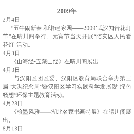
2009
年
2
月
4
日
“五牛闹新春
和谐建家园——
2009
’武汉知音花灯
节”在晴川阁举行。元宵节当天开展“陪灾区人民看
花灯”活动。
4
月
3
日
《山海经•五藏山经》在晴川阁展出。
4
月
3
日
与汉阳区团区委、汉阳区教育局联合举办第三
届“大禹纪念周”暨汉阳区学习实践科学发展观“绿色
畅想”环保主题教育活动。
4
月
28
日
《翰墨风雅——湖北名家书画特展》在晴川阁展
出。
8
月
13
日