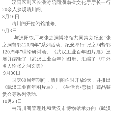
汉阳区副区长潘涛陪同湖南省文化厅厅长一行
20
余人参观晴川阁。
8
月
16
日
晴川阁开始闭馆维修。
9
月
3
日
与汉阳铁厂与张之洞博物馆共同策划纪念“张
之洞督鄂
120
周年”系列活动。纪念举行“张之洞督鄂
120
周年”理论研讨会、《武汉工业百年图片展》巡
展并编辑了《武汉工业百年》图册、汇编了《中外
名人论张之洞文集》。
9
月
30
日
国庆
60
周年期间，晴川阁临时开放
9
天，并推出
《武汉工业百年图片展》、《生活秀•恋物》藏品鉴
赏会等系列活动。
10
月
23
日
由晴川阁管理处和武汉市博物馆承办的《武汉