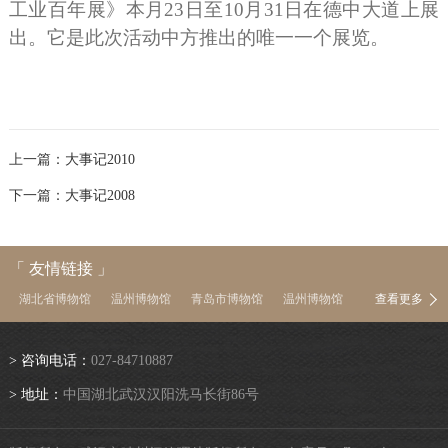
工业百年展》本月
23
日至
10
月
31
日在德中大道上展
出。它是此次活动中方推出的唯一一个展览。
上一篇：
大事记2010
下一篇：
大事记2008
「 友情链接 」
湖北省博物馆
温州博物馆
青岛市博物馆
温州博物馆
查看更多
中国茶叶博物馆
南京博物院
上海博物馆
浙江省博物馆
河南博物院
湖南省博物馆
陕西历史博物馆
首都博物馆
> 咨询电话：
027-84710887
中国国家博物馆
故宫博物院
中国文物信息网
> 地址：
中国湖北武汉汉阳洗马长街86号