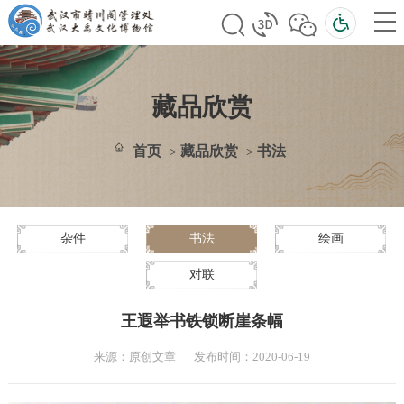
藏品欣赏
首页
藏品欣赏
书法
>
>
杂件
书法
绘画
对联
王遐举书铁锁断崖条幅
来源：原创文章
发布时间：2020-06-19