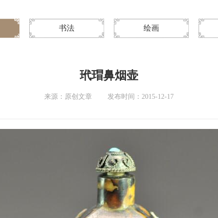
书法
绘画
玳瑁鼻烟壶
来源：原创文章
发布时间：2015-12-17