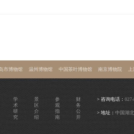
岛市博物馆
温州博物馆
中国茶叶博物馆
南京博物院
上
西历史博物馆
首都博物馆
中国国家博物馆
故宫博物院
学
景
参
财
> 咨询电话：
027-
术
区
观
务
研
介
指
公
> 地址：
中国湖北
究
绍
南
开