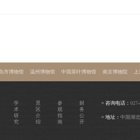
岛市博物馆
温州博物馆
中国茶叶博物馆
南京博物院
上
西历史博物馆
首都博物馆
中国国家博物馆
故宫博物院
学
景
参
财
> 咨询电话：
027-
术
区
观
务
研
介
指
公
> 地址：
中国湖北
究
绍
南
开