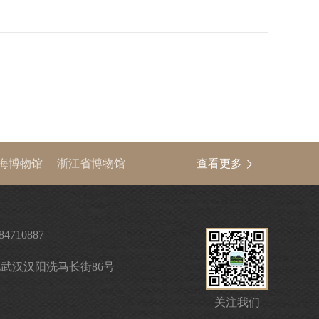
海博物馆
浙江省博物馆
查看更多
中国文物信息网
84710887
武汉汉阳洗马长街86号
关注我们