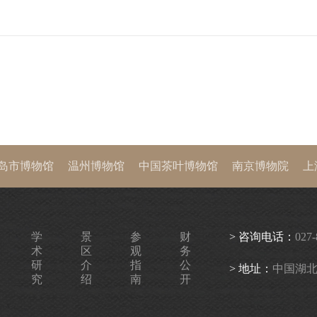
岛市博物馆
温州博物馆
中国茶叶博物馆
南京博物院
上
西历史博物馆
首都博物馆
中国国家博物馆
故宫博物院
学
景
参
财
> 咨询电话：
027-
术
区
观
务
研
介
指
公
> 地址：
中国湖北
究
绍
南
开