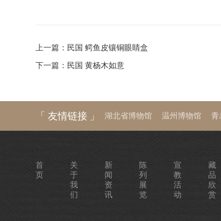
上一篇：
民国 鳄鱼皮镶铜眼睛盒
下一篇：
民国 黄杨木如意
「 友情链接 」
湖北省博物馆
温州博物馆
青
河南博物院
湖南省博物馆
陕
首
关
新
陈
宣
藏
页
于
闻
列
教
品
我
资
展
活
欣
们
讯
览
动
赏