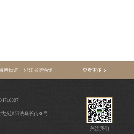
海博物馆
浙江省博物馆
查看更多
中国文物信息网
84710887
武汉汉阳洗马长街86号
关注我们