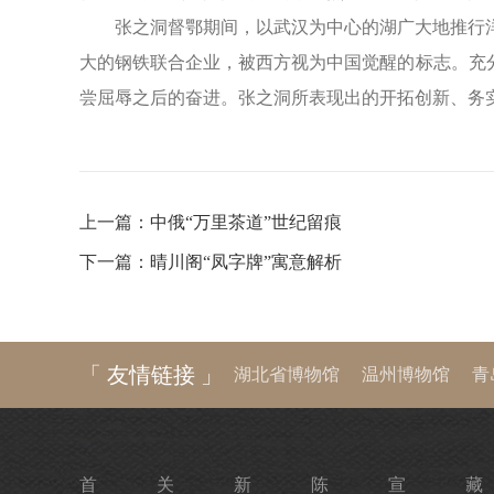
张之洞督鄂期间，以武汉为中心的湖广大地推行
大的钢铁联合企业，被西方视为中国觉醒的标志。充
尝屈辱之后的奋进。张之洞所表现出的开拓创新、务
上一篇：
中俄“万里茶道”世纪留痕
下一篇：
晴川阁“凤字牌”寓意解析
「 友情链接 」
湖北省博物馆
温州博物馆
青
河南博物院
湖南省博物馆
陕
首
关
新
陈
宣
藏