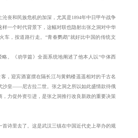
沦丧和民族危机的加深，尤其是1894年中日甲午战争
这样一个时代背景下，这幅对联也隐射出张之洞对中华
火车，按道路行走。“青春鹦鹉”就好比中国的传统文
国经略。《劝学篇》全面系统地阐述了他本人以“中体西
的贵客，迎宾酒宴摆在隔长江与黄鹤楼遥遥相对的千古名
代沙皇——尼古拉二世。张之洞之所以如此盛情款待俄
商，力促外资引进，是张之洞推行改良新政的重要决策
一首诗里去了。这是武汉三镇在中国近代史上举办的规