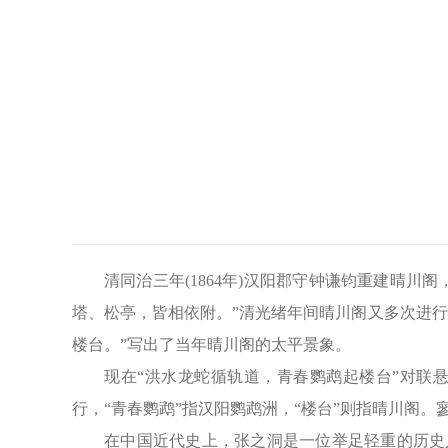
清同治三年(1864年)汉阳郡守钟谦钧重建晴
塔、松亭，皆相依附。”清光绪年间晴川阁又多次进
楼台。”写出了当年晴川阁的太平景象。
现在“洪水龙蛇循轨道，青春鹦鹉起楼台”对联
行，“青春鹦鹉”指汉阳鹦鹉洲，“楼台”则指晴川阁
在中国近代史上，张之洞是一位举足轻重的历史