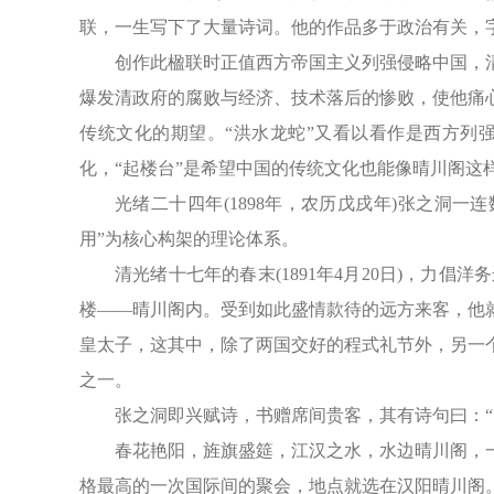
联，一生写下了大量诗词。他的作品多于政治有关，
创作此楹联时正值西方帝国主义列强侵略中国，清
爆发清政府的腐败与经济、技术落后的惨败，使他痛
传统文化的期望。“洪水龙蛇”又看以看作是西方列
化，“起楼台”是希望中国的传统文化也能像晴川阁这
光绪二十四年(1898年，农历戊戌年)张之洞
用”为核心构架的理论体系。
清光绪十七年的春末(1891年4月20日)，
楼——晴川阁内。受到如此盛情款待的远方来客，他
皇太子，这其中，除了两国交好的程式礼节外，另一
之一。
张之洞即兴赋诗，书赠席间贵客，其有诗句曰：“
春花艳阳，旌旗盛筵，江汉之水，水边晴川阁，
格最高的一次国际间的聚会，地点就选在汉阳晴川阁