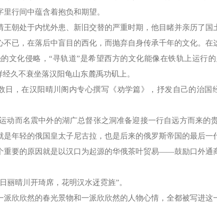
字里行间中蕴含着抱负和期望。
王朝处于内忧外患、新旧交替的严重时期，他目睹并亲历了国土
心不已，在落后中盲目的西化，而抛弃自身传承千年的文化。在
强的文化侵略，“寻轨道”是希望西方的文化能像在铁轨上运行的
样经久不衰坐落汉阳龟山东麓禹功矶上。
一连数日，在汉阳晴川阁内专心撰写《劝学篇》，抒发自己的治
力倡洋务运动而名震中外的湖广总督张之洞准备迎接一行自远方而来
就是年轻的俄国皇太子尼古拉，也是后来的俄罗斯帝国的最后一
个重要的原因就是以汉口为起源的华俄茶叶贸易——鼓励口外通
日丽晴川开琦席，花明汉水迓霓旌”。
一派欣欣然的春光景物和一派欣欣然的人物心情，全都被写进这
。