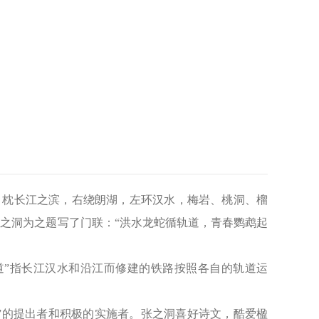
麓，枕长江之滨，右绕朗湖，左环汉水，梅岩、桃洞、榴
之洞为之题写了门联：“洪水龙蛇循轨道，青春鹦鹉起
道”指长江汉水和沿江而修建的铁路按照各自的轨道运
”的提出者和积极的实施者。张之洞喜好诗文，酷爱楹