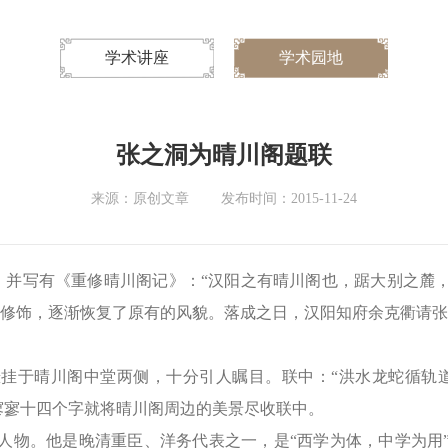
学术讲座
学术园地
张之洞为晴川阁题联
来源：原创文章
发布时间：2015-11-24
川阁，并写有《重修晴川阁记》：“汉阳之有晴川阁也，踞大别之
行修饰，逐渐恢复了原有的风貌。落成之日，汉阳知府余克衢请张
悬挂于晴川阁中堂两侧，十分引人瞩目。联中：“洪水龙蛇循轨
。寥寥十四个字就将晴川阁周边的美景尽收联中。
人物。他是晚清重臣、洋务代表之一，是“西学为体，中学为用