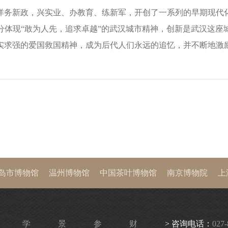
洋务新政，兴实业、办教育、练新军，开创了一系列的早期现代
分体现“敢为人先，追求卓越”的武汉城市精神，创新是武汉这座
实求强的爱国救国精神，成为后代人们永远的追忆，并不断地激
岛市博物馆
温州博物馆
中国茶叶博物馆
南京博物院
上
西历史博物馆
首都博物馆
中国国家博物馆
故宫博物院
学
景
参
财
> 咨询电话：
027-