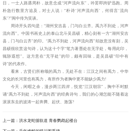
日，一士人路遇周朴，故意念成“河声流向东”，吟罢即跨驴迅跑。周
朴急行数里方追及，对士人说：“朴诗‘河声流向西’，何得言‘流向
东’?”闽中传为笑谈。
周诗开头四句是：“湖州安吉县，门与白云齐。禹力不到处，河声
流向西”。中国书画史上的泰山北斗吴昌硕，精心刻有一方“湖州安吉
县，门与白云齐”的印。“禹力不到处，河声流向西”却故意没有刻，吴
昌硕很欣赏这句诗，认为这十个字“笔力著墨处在无字处，每用此印，
辄陟遐想”。这方意在“无字处”的印，颇有回味，是吴昌硕“印中有
诗”的代表作。
看来，古贤们所称颂的禹力，无处不在：江汉之间有禹力，中华
文化的长河里也有禹力，有所作为者胸中更不能缺少禹力!
今天，闲暇之余，漫步两江四岸，悦览“江汉朝宗”，胸中不时默
诵“禹力不到处，河声流向西”的经典诗句，我们的心潮怎能不随着这
滚滚东去的波涛一起奔腾、起伏、激荡?
上一篇：
洪水龙蛇循轨道 青春鹦鹉起楼台