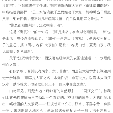
汉朝宗”。正如乾隆年间任湖北荆宜施道的陈大文在《重建晴川阁记》
中所描述的那样：“是二水皆流数千里而始会于大别，想神禹当日胼胝
八年，躬乘四载，盖不知几经疏凿决排，而后得此朝宗之象也。”
“荆及衡阳惟荆州，江汉朝宗于海”。
这是《禹贡》中的一句话。“荆”是山名，在今湖北南漳县，“衡”也
是山名，在今湖南衡山县。“朝宗”一词典出《周礼》，是诸候朝见天
子的意思，据《周礼·春官·大宗伯》记载：“春见曰朝，夏见曰宗，秋
见曰觐，冬见曰遇”。
关于“江汉朝宗于海”，西汉著名经学家孔安国注述道：“二水经此
州而入海，
有似於朝，百川以海为宗。宗，尊也”。而唐初大经学家孔颖达则
进一步解释：“朝宗是人事之名，水无性识，非有此义。以海水大而江
汉小，以小就大，似诸侯归於天子，假人事而言之也”。
由此可见，荆楚大地上所独有的自然形胜——“两江交汇”，被我
们上古先哲在脑海里勾勒出一个奇妙的、神话般的故事，为我们呈现
出一幅壮丽的人文景观——“江汉朝宗”!长江、汉水，不辞辛劳，奔腾
千里，来到荆楚大地相会，然后如诸候朝见天子一般，携手奔向大