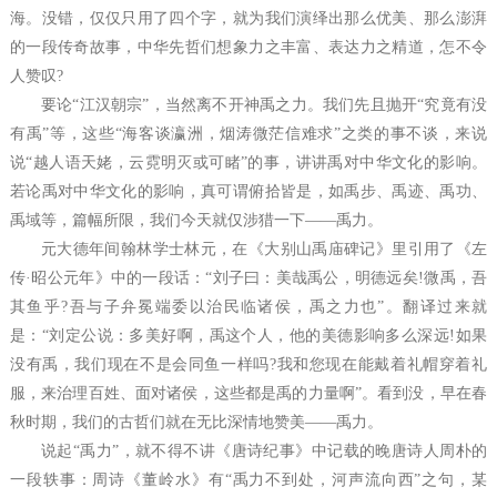
海。没错，仅仅只用了四个字，就为我们演绎出那么优美、那么澎湃
的一段传奇故事，中华先哲们想象力之丰富、表达力之精道，怎不令
人赞叹?
要论“江汉朝宗”，当然离不开神禹之力。我们先且抛开“究竟有没
有禹”等，这些“海客谈瀛洲，烟涛微茫信难求”之类的事不谈，来说
说“越人语天姥，云霓明灭或可睹”的事，讲讲禹对中华文化的影响。
若论禹对中华文化的影响，真可谓俯拾皆是，如禹步、禹迹、禹功、
禹域等，篇幅所限，我们今天就仅涉猎一下——禹力。
元大德年间翰林学士林元，在《大别山禹庙碑记》里引用了《左
传·昭公元年》中的一段话：“刘子曰：美哉禹公，明德远矣!微禹，吾
其鱼乎?吾与子弁冕端委以治民临诸侯，禹之力也”。翻译过来就
是：“刘定公说：多美好啊，禹这个人，他的美德影响多么深远!如果
没有禹，我们现在不是会同鱼一样吗?我和您现在能戴着礼帽穿着礼
服，来治理百姓、面对诸侯，这些都是禹的力量啊”。看到没，早在春
秋时期，我们的古哲们就在无比深情地赞美——禹力。
说起“禹力”，就不得不讲《唐诗纪事》中记载的晚唐诗人周朴的
一段轶事：周诗《董岭水》有“禹力不到处，河声流向西”之句，某