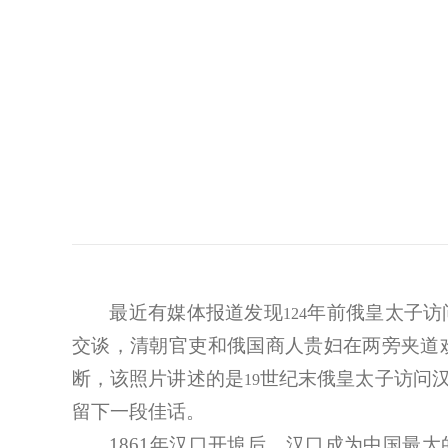
最近有媒体报道发现
年前俄皇太子访
124
交谈，清朝官吏和俄国商人贵妇在两旁夹道
断，该照片讲述的是
世纪末俄皇太子访问
19
留下一段佳话。
1861
年汉口开埠后，汉口成为中国最大