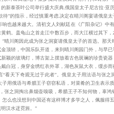
）的新泰茶叶公司举行盛大庆典
俄国皇太子尼古拉·亚
,
款待”的指示，经过慎重考虑
决定在晴川阁宴请俄皇太
,
影响也越来越大。清初文人刘献廷在《广阳杂记》中有
胜黄鹤。盖龟山之首走江中数百步，而大江横过其下，
。”晴川阁因此成为张之洞宴请俄皇太子的首选。那天
式金顶轿，中国乐队开道，来到晴川阁园门外，与早已
式新颖的玻璃灯，博古架上摆放着古色斑斓的珍贵瓷器
头戴白冠，身穿金绣红衣外罩，湖色灰鼠大衣，缓步而
言“看天下奇观无过于此者”。俄皇太子用法语与张之
太子用俄语与希腊王子窃窃私语，对菜肴的卫生表示质
后，张之洞掏出鼻烟壶嗅吸，希腊王子不知何物，辜鸿
，怎么也没想到中国还有这样博才多学之人，佩服得五
明汉水迓霓旌。”