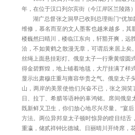
年，在位于汉口列尔宾街（今江岸区兰陵路
湖广总督张之洞早已收到总理衙门“优加
维修，慕名而至的文人墨客也越来越多，其
楼巍然曰晴川，楼临江东向，轩豁开爽，远
洽，不如黄鹤之散漫无章，可谓后来居上矣
丝绳上面悬挂彩灯。俄皇太子一行乘黄缎圆
得金碧辉煌，地上铺着地毯，大厅挂满了样
显示出肃穆庄重与雍容华贵之气。俄皇太子
山，两岸的美景使他们兴奋不已，张之洞笑
日、拉丁、希腊等语种的辜鸿铭。席间俄皇
既新鲜又卫生，你们放心地尽兴尽量。”宴
方法。两位异邦皇太子顿时惊异的瞠目结舌
重瀛，储贰祥钟比德城。日丽晴川开绮席，花