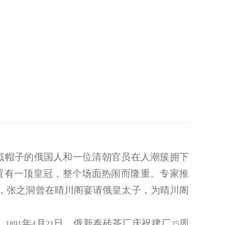
戴帽子的俄国人和一位清朝官员在人潮簇拥下
置有一顶皇冠，整个场面热闹而隆重。专家推
，张之洞曾在晴川阁宴请俄皇太子，为晴川阁
。
年
月
日，俄新泰砖茶厂庆祝建厂
周
1891
4
21
25