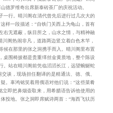
历山德罗维奇出席新泰砖茶厂的庆祝活动。
子一行。晴川阁在清代曾先后进行过几次大的
这样一段描述：“自铁门关西上为龟山，首有
左右无遮蔽，纵目所之，山水之情，与精神融
晴川阁热闹非凡，道路两边竖立着白色木竿，
等候在那里的张之洞携手而入。晴川阁里布置
，桌围椅披都是贵重缂丝金黄质地，整个陈设
行。站在晴川阁前凭临滔滔长江，远望蜿蜒蛇
洞交谈，现场担任翻译的是精通法、德、俄、
疑。辜鸿铭笑着用俄语对他们说：“这些菜肴
铭立即把鼻烟壶取来，用希腊语告诉他使用的
体投地。张之洞即席赋诗两首：“海西飞轪历