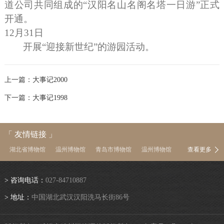
道公司共同组成的“汉阳名山名阁名塔一日游”正式
开通。
12
月
31
日
开展“迎接新世纪”的游园活动。
上一篇：
大事记2000
下一篇：
大事记1998
「 友情链接 」
湖北省博物馆
温州博物馆
青岛市博物馆
温州博物馆
查看更多
中国茶叶博物馆
南京博物院
上海博物馆
浙江省博物馆
河南博物院
湖南省博物馆
陕西历史博物馆
首都博物馆
> 咨询电话：
027-84710887
中国国家博物馆
故宫博物院
中国文物信息网
> 地址：
中国湖北武汉汉阳洗马长街86号