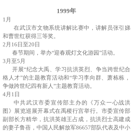
1999
年
1
月
在武汉市文物系统讲解比赛中，讲解员张引娣
和曹世红获得三等奖。
2
月
16
日至
20
日
春节期间，举办“迎春观灯文化游园”活动。
3
月至
5
月
开展“纪念大禹、学习抗洪英烈、争当跨世纪合
格人才”的主题教育活动和“学习李向群、萧栋栋，
争做跨世纪四有新人”主题教育活动。
4
月
1
日
中共武汉市委宣传部主办的《万众一心战洪
图》展览巡展开幕式在禹稷行宫举行。市委宣传部
副部长方精华，抗洪英雄王占成，抗洪烈士高建成
的妻子鲁蓓，中国人民解放军
86657
部队代表及中小