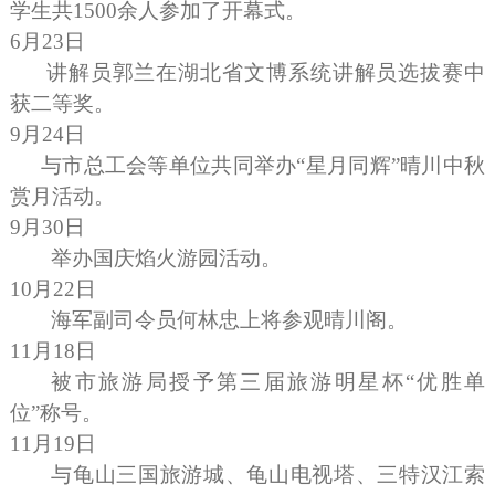
学生共
1500
余人参加了开幕式。
6
月
23
日
讲解员郭兰在湖北省文博系统讲解员选拔赛中
获二等奖。
9
月
24
日
与市总工会等单位共同举办“星月同辉”晴川中秋
赏月活动。
9
月
30
日
举办国庆焰火游园活动。
10
月
22
日
海军副司令员何林忠上将参观晴川阁。
11
月
18
日
被市旅游局授予第三届旅游明星杯“优胜单
位”称号。
11
月
19
日
与龟山三国旅游城、龟山电视塔、三特汉江索