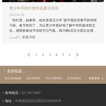
青少年手绘灯笼作品展示活动
2015-01-29
“挂灯笼，贴春联，欢欢喜喜过大年”是中国农历春节的传统
习俗。春节快到了，为让青少年更好地了解中华民族传统文
化，感受新春佳节传统节日气氛，晴川阁(武汉大禹文化博物
馆)将于1月17日(周六)上午10：00，举办“青少年手绘灯笼作
查看详情
品展示”活动。 这次活动以家庭为单位，以青少年为主，家
长为辅，运用笔、颜料、贴纸、水晶贴片等材料，通过绘
画、涂鸦、剪纸、贴纸等创作形式，完成既具传统韵味、又
1
2
3
4
5
6
别具新意的彩绘灯笼。同时推出的还有剪纸贴画等游戏。活
动不仅可以充分展示青少年的想象力、创造力和动手能力，
还可培养青少年的传统审美情
「 友情链接 」
湖北省博物馆
温州博物馆
青岛市博物馆
温州博物馆
查看更多
中国茶叶博物馆
南京博物院
上海博物馆
浙江省博物馆
河南博物院
湖南省博物馆
陕西历史博物馆
首都博物馆
> 咨询电话：
027-84710887
中国国家博物馆
故宫博物院
中国文物信息网
> 地址：
中国湖北武汉汉阳洗马长街86号