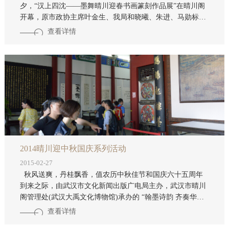
夕，“汉上四沈——墨舞晴川迎春书画篆刻作品展”在晴川阁
开幕，原市政协主席叶金生、我局和晓曦、朱进、马勋标等
局长，湖北省书法家协会副主席金伯兴、武汉书法家协会副
查看详情
主席张少华等书法家参加了开幕式。 “汉上四沈”即是我市著
名书法家沈邦武及其三个儿子沈必辉、沈必耀、沈必晟，沈
氏一门学兼书法、绘画、篆刻、书画学术研究，是名副其实
的书香之家。父亲沈邦武是湖北省工艺美术大师、湖北省文
史研究馆馆员，被书法界广泛誉为“招
2014晴川迎中秋国庆系列活动
2015-02-27
秋风送爽，丹桂飘香，值农历中秋佳节和国庆六十五周年
到来之际，由武汉市文化新闻出版广电局主办，武汉市晴川
阁管理处(武汉大禹文化博物馆)承办的 “翰墨诗韵 齐奏华章
——晴川迎中秋国庆诗会”将于2014年9月6日(农历八月十三
查看详情
日)在晴川阁景区举行。在中秋国庆之时，为市民献上丰盛的