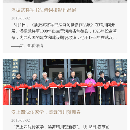
潘振武将军书法诗词摄影作品展
2015-03-02
5月1日，《潘振武将军书法诗词摄影作品展》在晴川阁开
展。潘振武将军1908年出生于河南省常德县，1926年投身革
命，为共和国的建立和建设鞠躬尽瘁，他于1988年在武汉病
逝，生前曾任中国驻苏联大使馆武官、武汉军区副政治委
查看详情
员、中共湖北省委书记等重要职务。 潘振武将军戎马一生，
功勋卓著，同时热爱摄影和书画艺术。此次展出的作品由潘
振武将军92岁高龄的夫人冯光晋携女儿们精心筹备挑选。展
览内容丰富，形式多样，别具一格，包括潘振武将军书法作
品和摄影作品、友人为潘振武将军题写的书法等艺术作品，
既有历史瞬间的珍贵记录，又有日常生活的真实写照。观众
不仅能目睹将军的风采，更可近距离
汉上四沈传家学，墨舞晴川贺新春
2015-03-02
“汉上四沈传家学，墨舞晴川贺新春”。1月18日,春节前