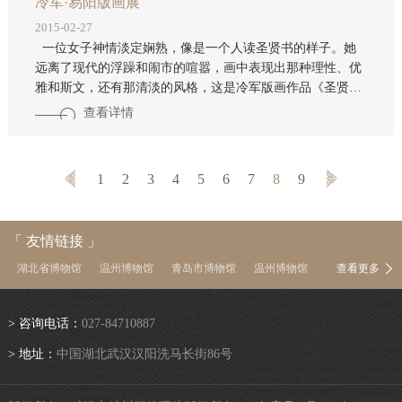
冷军·易阳版画展
2015-02-27
一位女子神情淡定娴熟，像是一个人读圣贤书的样子。她
远离了现代的浮躁和闹市的喧嚣，画中表现出那种理性、优
雅和斯文，还有那清淡的风格，这是冷军版画作品《圣贤
书》中所描绘的形象，表达了画家对现代人的一种反思和提
查看详情
醒。 铜版画有着金属般的质感，非常适于表现有着重要历史
价值的题材。华中师范大学美术学院铜版画工作室主任、中
国美术家协会藏书票研究会副主席易阳的《辛亥长歌·中山
1
2
3
4
5
6
7
8
9
舰》，以银灰色为主色调，从全貌、侧面等多个角度刻画了
中山舰雄姿，画面气势宏伟，充满历史沧桑感和视觉震撼
力。 2014年 5月1日至5月7日，武汉市晴川阁管理处（武汉
「 友情链接 」
大禹文化博物馆）联合荆楚
湖北省博物馆
温州博物馆
青岛市博物馆
温州博物馆
查看更多
中国茶叶博物馆
南京博物院
上海博物馆
浙江省博物馆
河南博物院
湖南省博物馆
陕西历史博物馆
首都博物馆
> 咨询电话：
027-84710887
中国国家博物馆
故宫博物院
中国文物信息网
> 地址：
中国湖北武汉汉阳洗马长街86号