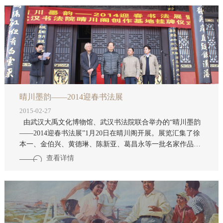
中秋与国庆文化大餐。 “晴川中秋诗会”是武汉市文化品牌活
动，今年的诗会内容丰富，形式多样，包括：赛诗“诗韵——
武汉文博系统讲解员诗朗诵表演赛”，全市文博系统共有30
位讲解
晴川墨韵——2014迎春书法展
2015-02-27
由武汉大禹文化博物馆、武汉书法院联合举办的“晴川墨韵
——2014迎春书法展”1月20日在晴川阁开展。展览汇集了徐
本一、金伯兴、黄德琳、陈新亚、葛昌永等一批名家作品，
他们以“晴川阁诗词”为主题，以书家的角度将古人的生活感
查看详情
受、知识修养及思想境界融入行、草、隶、篆、楷等诸体之
中，感怀着诗词与书法艺术的独特魅力，展示着自身蕴含的
艺术才能，抒发着对中华传统文化的无限热爱，为继承和弘
扬中国优秀的传统艺术，积极打造“晴川阁诗词”文化品牌，
进一步推动武汉地域文化和传统艺术的蓬勃发展增添了