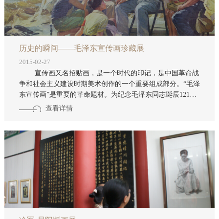
历史的瞬间——毛泽东宣传画珍藏展
2015-02-27
宣传画又名招贴画，是一个时代的印记，是中国革命战
争和社会主义建设时期美术创作的一个重要组成部分。“毛泽
东宣传画”是重要的革命题材。为纪念毛泽东同志诞辰121周
年，武汉市晴川阁管理处（武汉大禹文化博物馆）与武汉电
查看详情
视台影视传媒公司,于2015年1月日——3月6日联合推出“历史
的瞬间——毛泽东宣传画珍藏展”。该展分为“五四运动时
期、革命战争时期、新中国建设时期”三大部分，从不同时期
和艺术视角生动再现了毛泽东同志的光辉一生。 这次与观众
见面的展品，是从收藏家刘廷汉近万千件藏品