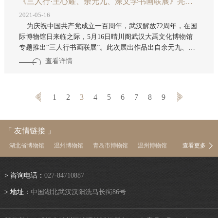
《三人行·王心耀、余元九、涂文学书画联展》亮相晴川阁
2021-05-16
为庆祝中国共产党成立一百周年，武汉解放72周年，在国
际博物馆日来临之际，5月16日晴川阁武汉大禹文化博物馆
专题推出“三人行书画联展”。此次展出作品出自余元九、涂
文学、王心耀三位先生之手。余元九曾任武汉市工商联主
查看详情
席，亦精研书画。涂文学长期从事中国城市史、武汉城市史
研究，现任江汉大学武汉研究院院长、城市研究中心主任，
习书、工书多年。王心耀是湖北画坛当代艺术大家和美术教
1
2
3
4
5
6
7
8
9
育家，现任江汉大学艺术学院院长。 此次参展作品包括书
法和绘画，内容题材多变，融古贯今，很好地将古风古韵与
现代艺术相结合，碰撞出绚烂的火花。三
「 友情链接 」
湖北省博物馆
温州博物馆
青岛市博物馆
温州博物馆
查看更多
中国茶叶博物馆
南京博物院
上海博物馆
浙江省博物馆
河南博物院
湖南省博物馆
陕西历史博物馆
首都博物馆
> 咨询电话：
027-84710887
中国国家博物馆
故宫博物院
中国文物信息网
> 地址：
中国湖北武汉汉阳洗马长街86号