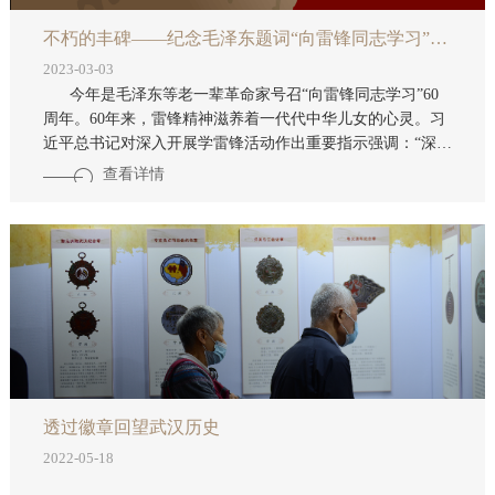
不朽的丰碑——纪念毛泽东题词“向雷锋同志学习”60周年专题展开展
2023-03-03
今年是毛泽东等老一辈革命家号召“向雷锋同志学习”60
周年。60年来，雷锋精神滋养着一代代中华儿女的心灵。习
近平总书记对深入开展学雷锋活动作出重要指示强调：“深刻
把握雷锋精神的时代内涵，让雷锋精神在新时代绽放更加璀
查看详情
璨的光芒”。 晴川阁作为武汉市爱国主义教育基地，是激
发爱国热情、凝聚人民力量、培育民族精神、传承红色基因
的重要场所。3月3日，由武汉市文化和旅游局指导，中共汉
阳区委宣传部主办，湖北省收藏家协会、武汉市晴川阁管理
处（武汉大禹文化博物馆）承办的“不朽
透过徽章回望武汉历史
2022-05-18