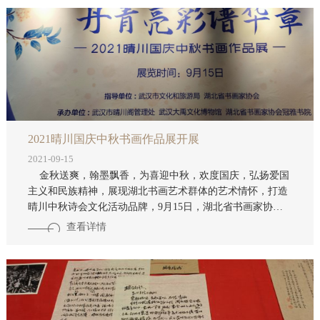
2021晴川国庆中秋书画作品展开展
2021-09-15
金秋送爽，翰墨飘香，为喜迎中秋，欢度国庆，弘扬爱国
主义和民族精神，展现湖北书画艺术群体的艺术情怀，打造
晴川中秋诗会文化活动品牌，9月15日，湖北省书画家协会
冠雅书院、晴川阁武汉大禹文化博物馆专题推出“翰墨飘香歌
查看详情
盛世 丹青亮彩谱华章——2021晴川国庆中秋书画作品展”。
湖北省书画家协会冠雅书院在征集到的百余幅书画作品
中，经过评委认真评选，遴选了近60余幅作品参展。作品以
弘扬时代主旋律为导向，书画家们用饱满的创作热情，以丹
青笔墨的艺术形式和多元素的创作风格，赞美祖国，