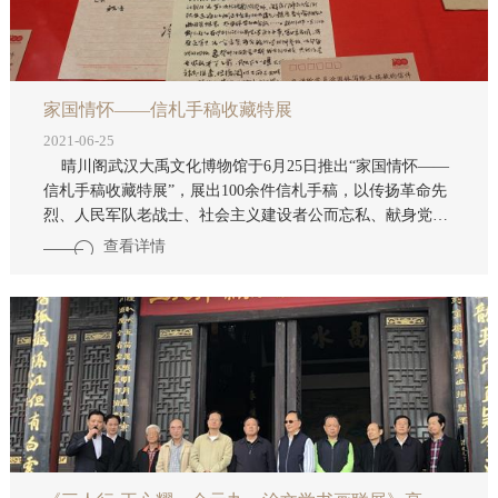
家国情怀——信札手稿收藏特展
2021-06-25
晴川阁武汉大禹文化博物馆于6月25日推出“家国情怀——
信札手稿收藏特展”，展出100余件信札手稿，以传扬革命先
烈、人民军队老战士、社会主义建设者公而忘私、献身党的
事业的家国情怀。 农讲所学员凃国林写给
查看详情
武昌农讲所纪念馆工作人员的亲笔信 本次展出的