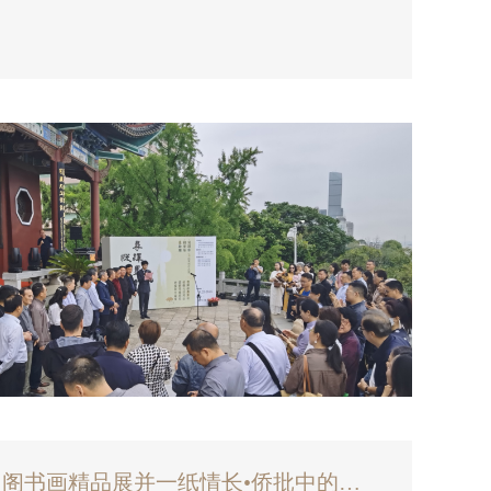
武汉大禹文化博物馆捐赠了创作作品《大禹治
大禹治水为时代背景，展现了远古时期大禹带领
姓与洪魔抗争的场景。 本次展览向观众呈现了叶军
“翰墨诗韵•名家与晴川阁书画精品展并一纸情长•侨批中的家国情怀展”在银川世界岩画馆正式启幕！