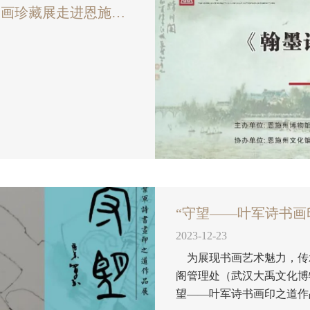
【展览交流】翰墨诗韵•名家与晴川阁书画珍藏展走进恩施州博物馆
2023-12-23
为展现书画艺术魅力，传承
阁管理处（武汉大禹文化博
望——叶军诗书画印之道作品展”在