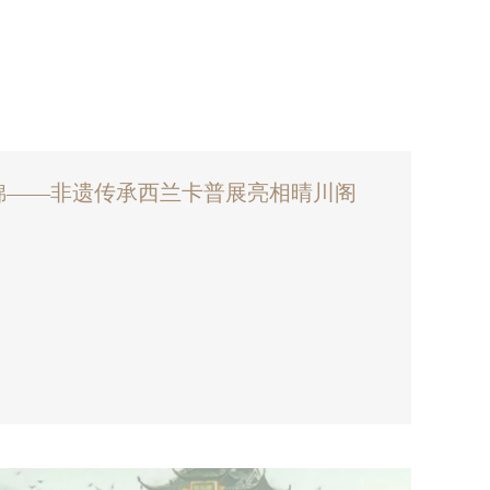
锦——非遗传承西兰卡普展亮相晴川阁