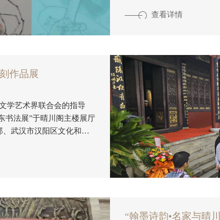
美术学院叶军教授向晴川阁
水》，该作品以洪水滔天、
查看详情
百
篆刻作品展
市文学艺术界联合会的指导
亚东书法展”于晴川阁主楼展厅
部、武汉市汉阳区文化和旅
文化博物馆、武汉市汉阳区
究会、武汉书法家协会、武
“2023