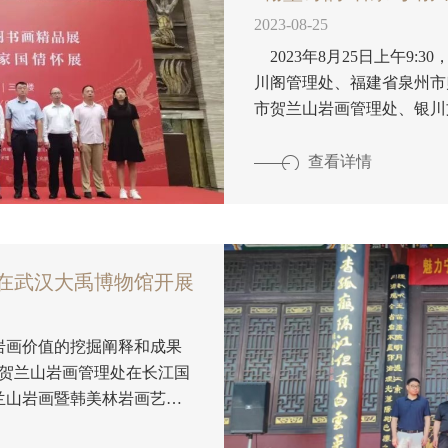
2023-08-25
2023年8月25日上午9
川阁管理处、福建省泉州市
市贺兰山岩画管理处、银川
历史博物馆、银川世界岩画
资开发有限公司承办的“翰
查看详情
中的家国情怀展”在银川世界岩画馆正式启
刘兴元，银川市贺兰山岩画
在武汉大禹博物馆开展
岩画价值的挖掘阐释和成果
市贺兰山岩画管理处在长江国
兰山岩画暨韩美林岩画艺术