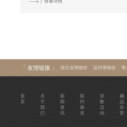
武汉、银川两地文物部门联合举办的首展。此次
查看详情
河流域文化艺术交流与合作的重要尝试，更是为
文物保护、陈列展览、人才培养、文旅融合的高层次交
过图文
「 友情链接 」
湖北省博物馆
温州博物馆
青
河南博物院
湖南省博物馆
陕
首
关
新
陈
宣
藏
页
于
闻
列
教
品
我
资
展
活
欣
们
讯
览
动
赏