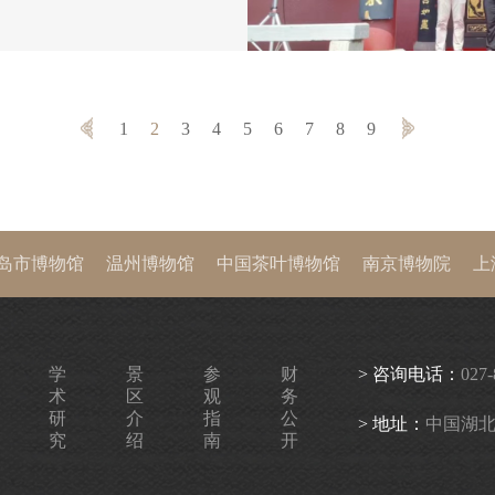
交流展是推动长江流域和黄
长江流域和黄河流域搭建了
流平台。 特展通
1
2
3
4
5
6
7
8
9
岛市博物馆
温州博物馆
中国茶叶博物馆
南京博物院
上
西历史博物馆
首都博物馆
中国国家博物馆
故宫博物院
学
景
参
财
> 咨询电话：
027-
术
区
观
务
研
介
指
公
> 地址：
中国湖北
究
绍
南
开